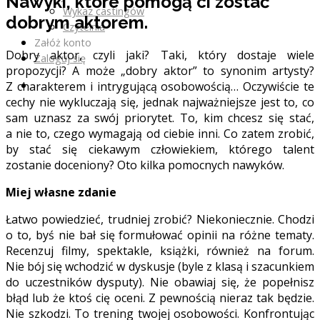
Nawyki, które pomogą ci zostać
Wykaz castingów
dobrym aktorem.
Czytelnia
Załóż konto
Dobry aktor, czyli jaki? Taki, który dostaje wiele
Zaloguj się
propozycji? A może „dobry aktor” to synonim artysty?
Z charakterem i intrygującą osobowością… Oczywiście te
cechy nie wykluczają się, jednak najważniejsze jest to, co
sam uznasz za swój priorytet. To, kim chcesz się stać,
a nie to, czego wymagają od ciebie inni. Co zatem zrobić,
by stać się ciekawym człowiekiem, którego talent
zostanie doceniony? Oto kilka pomocnych nawyków.
Miej własne zdanie
Łatwo powiedzieć, trudniej zrobić? Niekoniecznie. Chodzi
o to, byś nie bał się formułować opinii na różne tematy.
Recenzuj filmy, spektakle, książki, również na forum.
Nie bój się wchodzić w dyskusje (byle z klasą i szacunkiem
do uczestników dysputy). Nie obawiaj się, że popełnisz
błąd lub że ktoś cię oceni. Z pewnością nieraz tak będzie.
Nie szkodzi. To trening twojej osobowości. Konfrontując