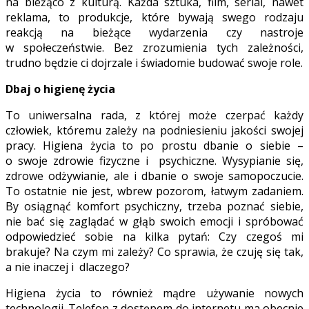
na bieżąco z kulturą. Każda sztuka, film, serial, nawet
reklama, to produkcje, które bywają swego rodzaju
reakcją na bieżące wydarzenia czy nastroje
w społeczeństwie. Bez zrozumienia tych zależności,
trudno będzie ci dojrzale i świadomie budować swoje role.
Dbaj o higienę życia
To uniwersalna rada, z której może czerpać każdy
człowiek, któremu zależy na podniesieniu jakości swojej
pracy. Higiena życia to po prostu dbanie o siebie –
o swoje zdrowie fizyczne i psychiczne. Wysypianie się,
zdrowe odżywianie, ale i dbanie o swoje samopoczucie.
To ostatnie nie jest, wbrew pozorom, łatwym zadaniem.
By osiągnąć komfort psychiczny, trzeba poznać siebie,
nie bać się zaglądać w głąb swoich emocji i spróbować
odpowiedzieć sobie na kilka pytań: Czy czegoś mi
brakuje? Na czym mi zależy? Co sprawia, że czuję się tak,
a nie inaczej i dlaczego?
Higiena życia to również mądre używanie nowych
technologii. Telefon z dostępem do internetu ma obecnie