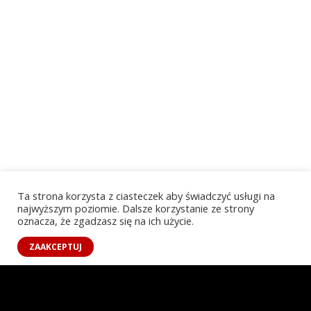
Ta strona korzysta z ciasteczek aby świadczyć usługi na
najwyższym poziomie. Dalsze korzystanie ze strony
oznacza, że zgadzasz się na ich użycie.
PLATFORMA
ZAAKCEPTUJ
Poznaj CastingPro
Szukaj Aktorów i Epizodystów
Informacje o castingach
Czytelnia