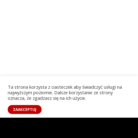
Ta strona korzysta z ciasteczek aby świadczyć usługi na
najwyższym poziomie. Dalsze korzystanie ze strony
oznacza, że zgadzasz się na ich użycie.
PLATFORMA
ZAAKCEPTUJ
Poznaj CastingPro
Szukaj Aktorów i Epizodystów
Informacje o castingach
Czytelnia