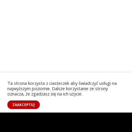
Ta strona korzysta z ciasteczek aby świadczyć usługi na
najwyższym poziomie. Dalsze korzystanie ze strony
oznacza, że zgadzasz się na ich użycie.
PLATFORMA
ZAAKCEPTUJ
Poznaj CastingPro
Szukaj Aktorów i Epizodystów
Informacje o castingach
Czytelnia