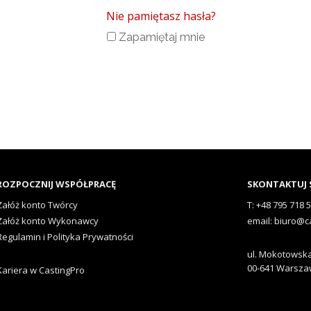
Nie pamiętasz hasła?
Zapamiętaj mnie
ROZPOCZNIJ WSPÓŁPRACĘ
SKONTAKTUJ S
Załóż konto Twórcy
T: +48 795 718 
Załóż konto Wykonawcy
email: biuro@c
Regulamin i Polityka Prywatności
ul. Mokotowska
00-641 Warsz
Kariera w CastingPro