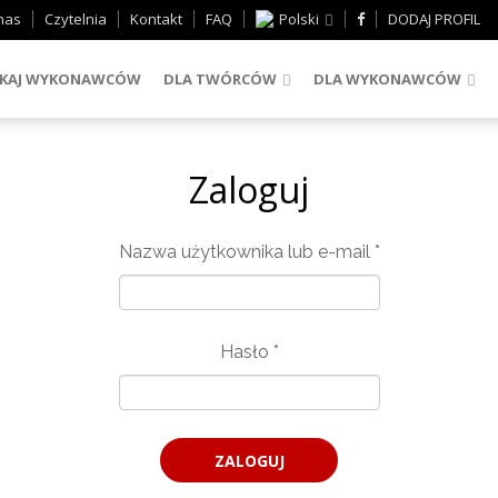
nas
Czytelnia
Kontakt
FAQ
Polski
DODAJ PROFIL
KAJ WYKONAWCÓW
DLA TWÓRCÓW
DLA WYKONAWCÓW
Zaloguj
Nazwa użytkownika lub e-mail
*
Hasło
*