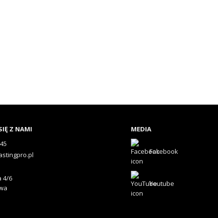
IĘ Z NAMI
MEDIA
545
Facebook
astingpro.pl
 4/6
Youtube
awa