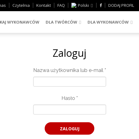
nas
Czytelnia
Kontakt
FAQ
Polski
DODAJ PROFIL
KAJ WYKONAWCÓW
DLA TWÓRCÓW
DLA WYKONAWCÓW
Zaloguj
Nazwa użytkownika lub e-mail
*
Hasło
*