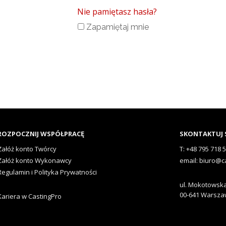
Nie pamiętasz hasła?
Zapamiętaj mnie
ROZPOCZNIJ WSPÓŁPRACĘ
SKONTAKTUJ S
Załóż konto Twórcy
T: +48 795 718 
Załóż konto Wykonawcy
email: biuro@c
Regulamin i Polityka Prywatności
ul. Mokotowska
00-641 Warsz
Kariera w CastingPro