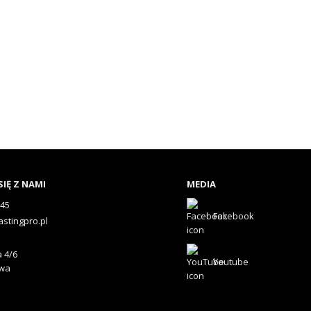
IĘ Z NAMI
MEDIA
545
Facebook
astingpro.pl
 4/6
Youtube
awa