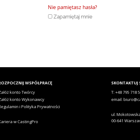
Nie pamiętasz hasła?
Zapamiętaj mnie
ROZPOCZNIJ WSPÓŁPRACĘ
SKONTAKTUJ S
Załóż konto Twórcy
T: +48 795 718 
Załóż konto Wykonawcy
email: biuro@c
Regulamin i Polityka Prywatności
ul. Mokotowska
00-641 Warsz
Kariera w CastingPro