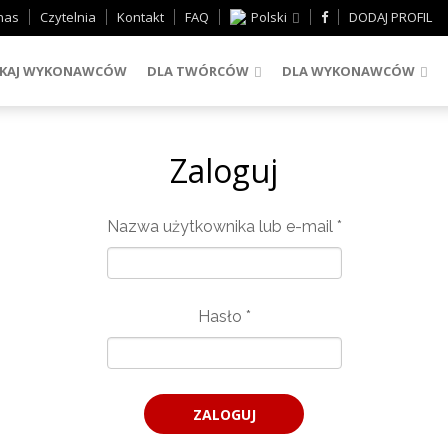
nas
Czytelnia
Kontakt
FAQ
Polski
DODAJ PROFIL
KAJ WYKONAWCÓW
DLA TWÓRCÓW
DLA WYKONAWCÓW
Zaloguj
Nazwa użytkownika lub e-mail
*
Hasło
*