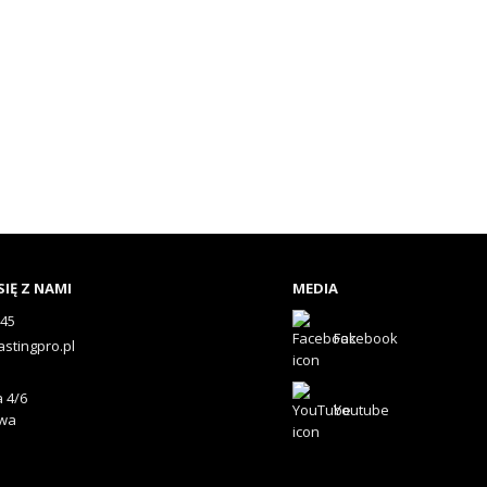
IĘ Z NAMI
MEDIA
545
Facebook
astingpro.pl
 4/6
Youtube
awa